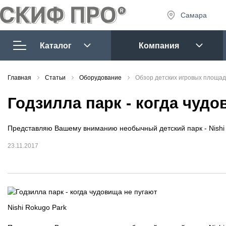
Самара
8 (927) 
8 (927) 
Каталог
Компания
7:30 - 1
Сб-Вс:
Главная
Игровые комплексы
Статьи
Оборудование
Обзор детских игровых площад
sales@tm
Годзилла парк - когда чудо
Спортивное
оборудование
Представляю Вашему вниманию необычный детский парк - Nishi 
Игровое
Запр
23.11.2017
оборудование
Лиственница
Многофункциональные
Nishi Rokugo Park
комплексы