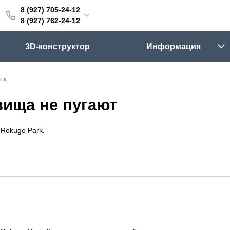
8 (927) 705-24-12
705-24-12
8 (927) 762-24-12
762-24-12
3D-конструктор
Информация
6:00 (мск)
Выходные
ок
skifpro.ru
вища не пугают
г. Самара, Московское шоссе 18км Территория Завода Приборных Подшипников
Rokugo Park.
ос прайс-листа