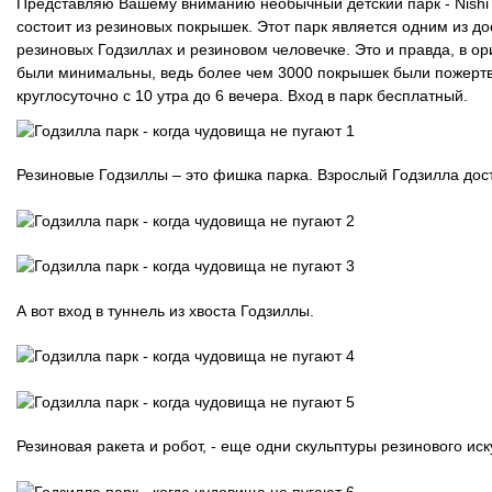
Представляю Вашему вниманию необычный детский парк - Nishi R
состоит из резиновых покрышек. Этот парк является одним из д
Оборудование
резиновых Годзиллах и резиновом человечке. Это и правда, в ор
площадок для
были минимальны, ведь более чем 3000 покрышек были пожертв
выгула собак
круглосуточно с 10 утра до 6 вечера. Вход в парк бесплатный.
Парковое
оборудование
Резиновые Годзиллы – это фишка парка. Взрослый Годзилла дост
Благоустройство
детских площадок
Комплектующие
А вот вход в туннель из хвоста Годзиллы.
Резиновая ракета и робот, - еще одни скульптуры резинового иск