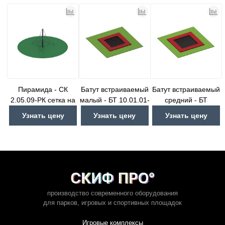
Пирамида - СК
Батут встраиваемый
Батут встраиваемый
2.05.09-РК сетка на
малый - БТ 10.01.01-
средний - БТ
резиновое покрытие
02
10.01.02-02
Узнать цену
Узнать цену
Узнать цену
производство современного оборудования
для парков,
игровых и спортивных площадок
Игровые комплексы