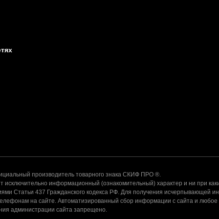
етях
альный производитель товарного знака СКИФ ПРО ®.
 исключительно информационный (ознакомительный) характер и ни при каки
ями Статьи 437 Гражданского кодекса РФ. Для получения исчерпывающей и
телефонам на сайте. Автоматизированный сбор информации с сайта и любое
ения администрации сайта запрещено.