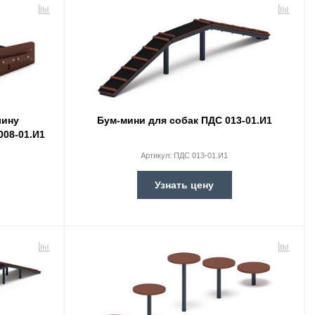
лину
Бум-мини для собак ПДС 013-01.И1
008-01.И1
Артикул:
ПДС 013-01.И1
Узнать цену