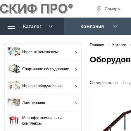
Самара
8 (927) 
8 (927) 
Каталог
Компания
7:30 - 1
Сб-Вс:
Игровые комплексы
Главная
Каталог
sales@tm
Игровые комплексы
Оборудов
Спортивное
оборудование
Спортивное оборудование
Игровое
Сортировать по:
По 
Запр
Игровое оборудование
оборудование
Лиственница
Лиственница
Многофункциональные
Многофункциональные
комплексы
комплексы