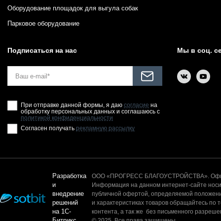
Оборудование площадок для выгула собак
Парковое оборудование
Подписаться на нас
Мы в соц. с
При отправке данной формы, я даю
согласие
на
обработку персональных данных и соглашаюсь с
политикой конфиденциальности
Согласен получать
рекламную рассылку
Разработка
ООО «ПРОГРЕСС БЛАГОУСТРОЙСТВА». Офици
и
Информация на данном интернет-сайте носит
внедрение
публичной офертой, определяемой положени
решений
и характеристиках товаров обращайтесь по 
на 1С-
контента, а так же без письменного разреш
Битрикс
© 2025. Все права защищены.