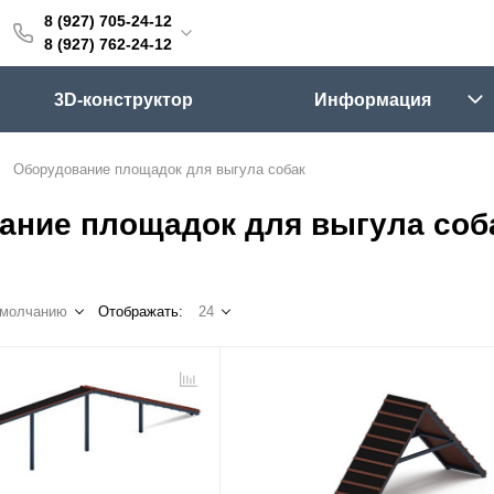
8 (927) 705-24-12
705-24-12
8 (927) 762-24-12
762-24-12
3D-конструктор
Информация
6:00 (мск)
Выходные
Оборудование площадок для выгула собак
skifpro.ru
ание площадок для выгула соб
г. Самара, Московское шоссе 18км Территория Завода Приборных Подшипников
умолчанию
Отображать:
24
ос прайс-листа