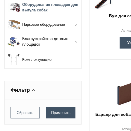
Оборудование площадок для
Оборудование
выгула собак
площадок для
Бум для с
выгула собак
Парковое оборудование
Артик
Парковое
Благоустройство детских
оборудование
У
площадок
Благоустройство
Комплектующие
детских площадок
Комплектующие
Фильтр
Барьер для соба
Артик