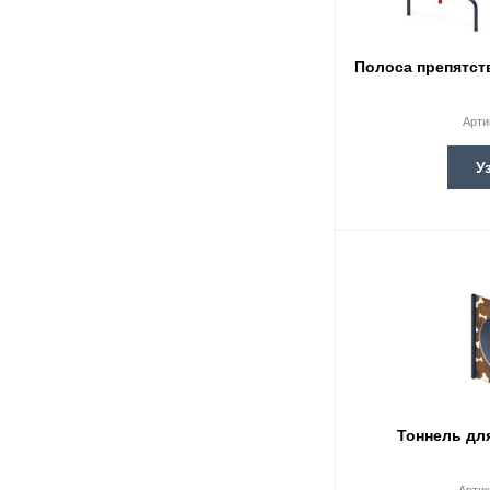
Полоса препятст
Арти
У
Тоннель для