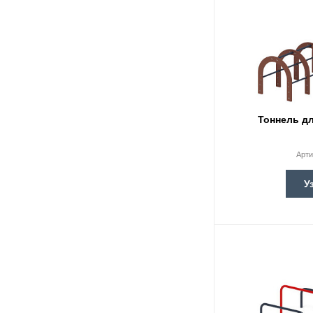
Тоннель дл
Арти
У