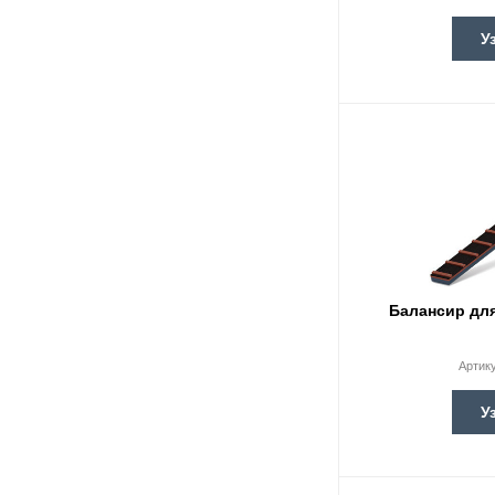
У
Балансир для
Артик
У