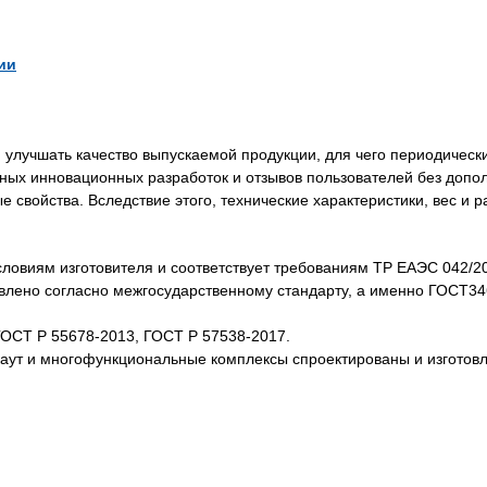
ии
лучшать качество выпускаемой продукции, для чего периодически
нных инновационных разработок и отзывов пользователей без доп
свойства. Вследствие этого, технические характеристики, вес и 
словиям изготовителя и соответствует требованиям ТР ЕАЭС 042/2
товлено согласно межгосударственному стандарту, а именно ГОСТ3
ГОСТ Р 55678-2013, ГОСТ Р 57538-2017.
каут и многофункциональные комплексы спроектированы и изготов