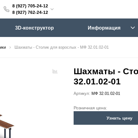
8 (927) 705-24-12
705-24-12
8 (927) 762-24-12
762-24-12
3D-конструктор
Информация
6:00 (мск)
Выходные
ики
Шахматы - Столик для взрослых - МФ 32.01.02-01
skifpro.ru
г. Самара, Московское шоссе 18км Территория Завода Приборных Подшипников
Шахматы - Сто
32.01.02-01
ос прайс-листа
Артикул:
МФ 32.01.02-01
Розничная цена:
Узнать цену