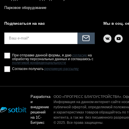
Парковое оборудование
Подписаться на нас
Мы в соц. с
При отправке данной формы, я даю
согласие
на
обработку персональных данных и соглашаюсь с
политикой конфиденциальности
Согласен получать
рекламную рассылку
Разработка
ООО «ПРОГРЕСС БЛАГОУСТРОЙСТВА». Офици
и
Информация на данном интернет-сайте носит
внедрение
публичной офертой, определяемой положени
решений
и характеристиках товаров обращайтесь по 
на 1С-
контента, а так же без письменного разреш
Битрикс
© 2025. Все права защищены.