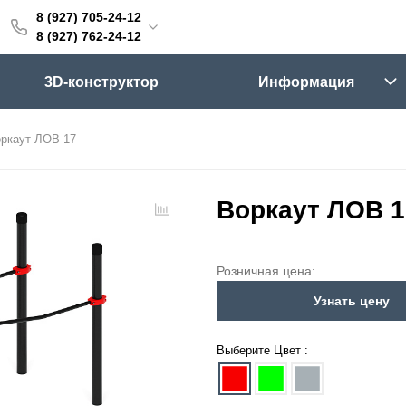
8 (927) 705-24-12
705-24-12
8 (927) 762-24-12
762-24-12
3D-конструктор
Информация
6:00 (мск)
Выходные
ркаут ЛОВ 17
skifpro.ru
г. Самара, Московское шоссе 18км Территория Завода Приборных Подшипников
Воркаут ЛОВ 1
ос прайс-листа
Розничная цена:
Узнать цену
Выберите Цвет :