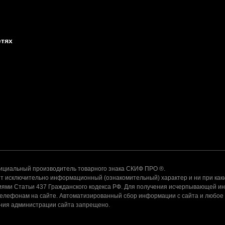
етях
альный производитель товарного знака СКИФ ПРО ®.
 исключительно информационный (ознакомительный) характер и ни при каки
ями Статьи 437 Гражданского кодекса РФ. Для получения исчерпывающей и
телефонам на сайте. Автоматизированный сбор информации с сайта и любое
ения администрации сайта запрещено.