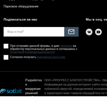
Парковое оборудование
Подписаться на нас
Мы в соц. с
При отправке данной формы, я даю
согласие
на
обработку персональных данных и соглашаюсь с
политикой конфиденциальности
Согласен получать
рекламную рассылку
Разработка
ООО «ПРОГРЕСС БЛАГОУСТРОЙСТВА». Офици
и
Информация на данном интернет-сайте носит
внедрение
публичной офертой, определяемой положени
решений
и характеристиках товаров обращайтесь по 
на 1С-
контента, а так же без письменного разреш
Битрикс
© 2025. Все права защищены.