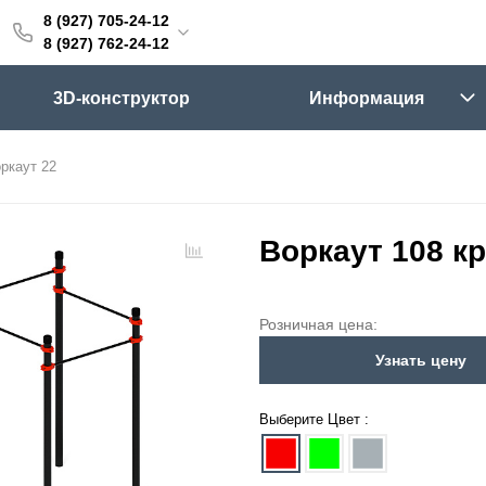
8 (927) 705-24-12
705-24-12
8 (927) 762-24-12
762-24-12
3D-конструктор
Информация
6:00 (мск)
Выходные
ркаут 22
skifpro.ru
г. Самара, Московское шоссе 18км Территория Завода Приборных Подшипников
Воркаут 108 к
ос прайс-листа
Розничная цена:
Узнать цену
Выберите Цвет :