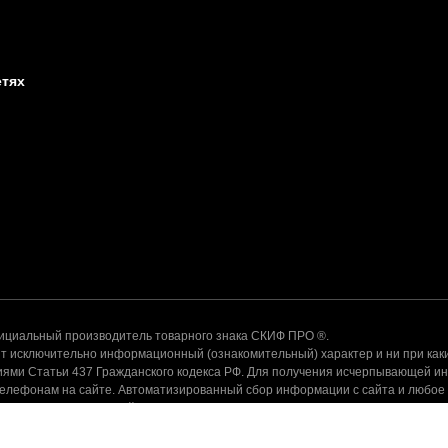
етях
альный производитель товарного знака СКИФ ПРО ®.
 исключительно информационный (ознакомительный) характер и ни при каки
ями Статьи 437 Гражданского кодекса РФ. Для получения исчерпывающей и
телефонам на сайте. Автоматизированный сбор информации с сайта и любое
ения администрации сайта запрещено.