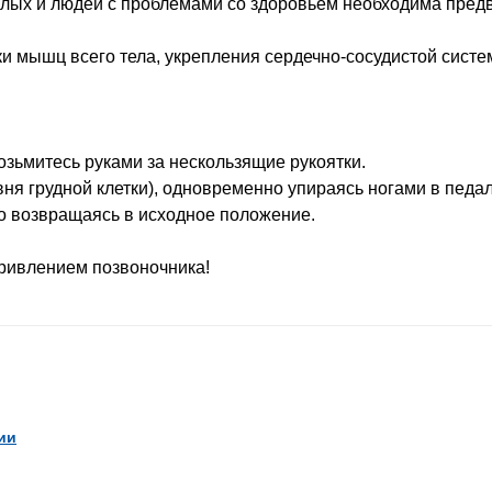
илых и людей с проблемами со здоровьем необходима предв
и мышц всего тела, укрепления сердечно-сосудистой сист
возьмитесь руками за нескользящие рукоятки.
овня грудной клетки), одновременно упираясь ногами в педал
о возвращаясь в исходное положение.
ривлением позвоночника!
ии