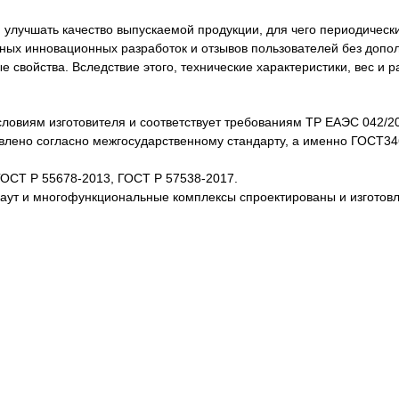
лучшать качество выпускаемой продукции, для чего периодически
нных инновационных разработок и отзывов пользователей без доп
свойства. Вследствие этого, технические характеристики, вес и 
словиям изготовителя и соответствует требованиям ТР ЕАЭС 042/2
товлено согласно межгосударственному стандарту, а именно ГОСТ3
ГОСТ Р 55678-2013, ГОСТ Р 57538-2017.
каут и многофункциональные комплексы спроектированы и изготов