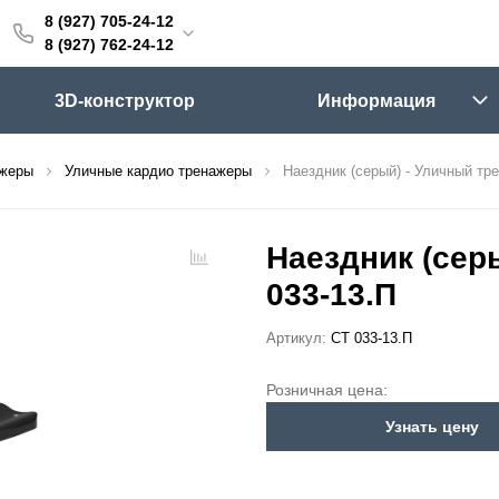
8 (927) 705-24-12
705-24-12
8 (927) 762-24-12
762-24-12
3D-конструктор
Информация
6:00 (мск)
Выходные
ажеры
Уличные кардио тренажеры
Наездник (серый) - Уличный тре
skifpro.ru
г. Самара, Московское шоссе 18км Территория Завода Приборных Подшипников
Наездник (сер
033-13.П
ос прайс-листа
Артикул:
СТ 033-13.П
Розничная цена:
Узнать цену