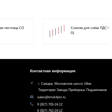
ая лестница СО
Слалом для собак ПДС 00
01
Контактная информация
г. Самара, Московское шоссе 18км
Территория Завода Приборных Подшипников
sales@tmskifpro.ru
8 (927) 705-24-12
8 (927) 762-24-12