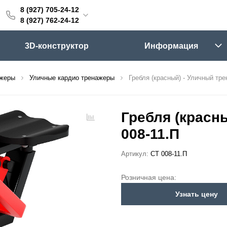
8 (927) 705-24-12
705-24-12
8 (927) 762-24-12
762-24-12
3D-конструктор
Информация
6:00 (мск)
Выходные
ажеры
Уличные кардио тренажеры
Гребля (красный) - Уличный тре
skifpro.ru
г. Самара, Московское шоссе 18км Территория Завода Приборных Подшипников
Гребля (красны
008-11.П
ос прайс-листа
Артикул:
СТ 008-11.П
Розничная цена:
Узнать цену