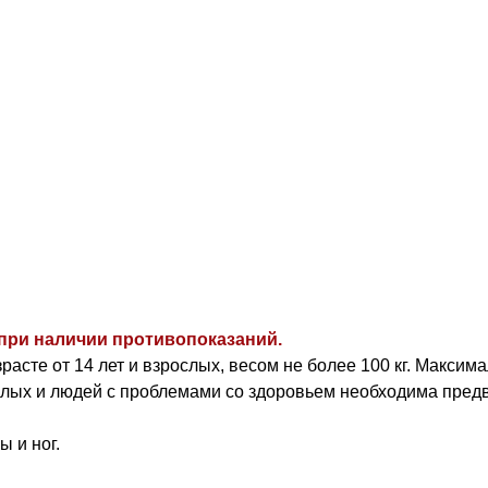
при наличии противопоказаний.
асте от 14 лет и взрослых, весом не более 100 кг. Макси
илых и людей с проблемами со здоровьем необходима предв
ы и ног.