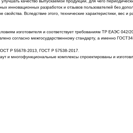
лучшать качество выпускаемой продукции, для чего периодически
нных инновационных разработок и отзывов пользователей без доп
свойства. Вследствие этого, технические характеристики, вес и 
словиям изготовителя и соответствует требованиям ТР ЕАЭС 042/2
товлено согласно межгосударственному стандарту, а именно ГОСТ3
ГОСТ Р 55678-2013, ГОСТ Р 57538-2017.
каут и многофункциональные комплексы спроектированы и изготов