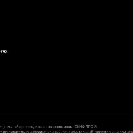
етях
альный производитель товарного знака СКИФ ПРО ®.
 исключительно информационный (ознакомительный) характер и ни при каки