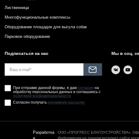
Лиственница
Многофункциональные комплексы
Оборудование площадок для выгула собак
Парковое оборудование
Подписаться на нас
Мы в соц. с
При отправке данной формы, я даю
согласие
на
обработку персональных данных и соглашаюсь с
политикой конфиденциальности
Согласен получать
рекламную рассылку
Разработка
ООО «ПРОГРЕСС БЛАГОУСТРОЙСТВА». Офици
и
Информация на данном интернет-сайте носит