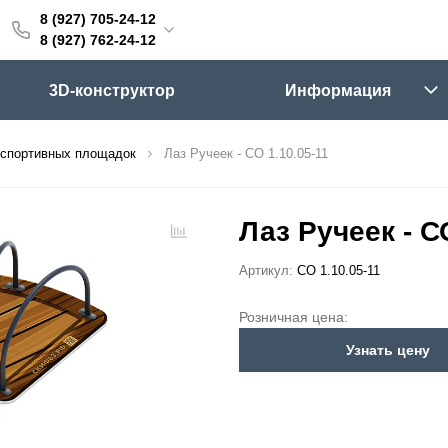
8 (927) 705-24-12
705-24-12
8 (927) 762-24-12
762-24-12
3D-конструктор
Информация
6:00 (мск)
Выходные
 спортивных площадок
Лаз Ручеек - СО 1.10.05-11
skifpro.ru
г. Самара, Московское шоссе 18км Территория Завода Приборных Подшипников
Лаз Ручеек - С
Артикул:
СО 1.10.05-11
ос прайс-листа
Розничная цена:
Узнать цену