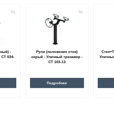
ный) -
Рули (положение стоя)
Степ+Т
 СТ 034-
серый - Уличный тренажер -
Уличный
СТ 103-13
Подробнее