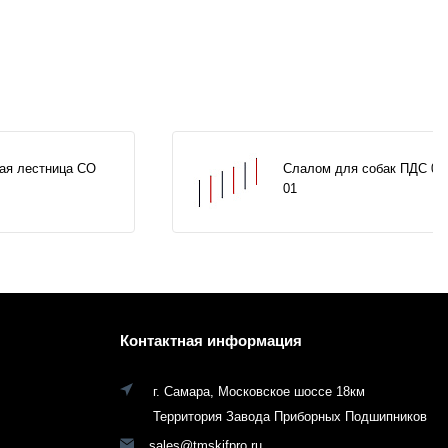
ая лестница СО
Слалом для собак ПДС 00
01
Контактная информация
г. Самара, Московское шоссе 18км
Территория Завода Приборных Подшипников
sales@tmskifpro.ru