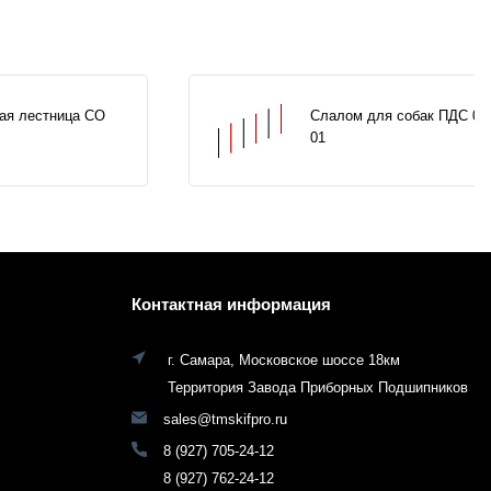
ая лестница СО
Слалом для собак ПДС 00
01
Контактная информация
г. Самара, Московское шоссе 18км
Территория Завода Приборных Подшипников
sales@tmskifpro.ru
8 (927) 705-24-12
8 (927) 762-24-12