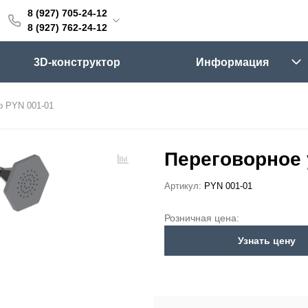
8 (927) 705-24-12
705-24-12
8 (927) 762-24-12
762-24-12
3D-конструктор
Информация
6:00 (мск)
Выходные
о PYN 001-01
skifpro.ru
г. Самара, Московское шоссе 18км Территория Завода Приборных Подшипников
Переговорное 
Артикул:
PYN 001-01
ос прайс-листа
Розничная цена:
Узнать цену