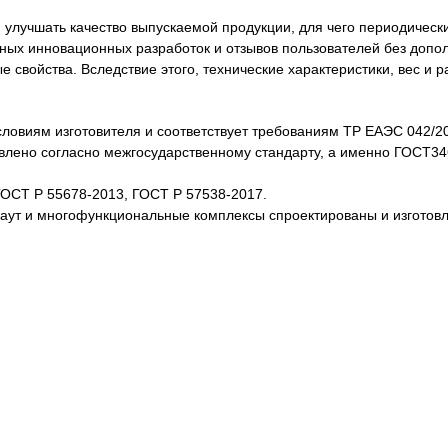
лучшать качество выпускаемой продукции, для чего периодически
нных инновационных разработок и отзывов пользователей без доп
свойства. Вследствие этого, технические характеристики, вес и 
словиям изготовителя и соответствует требованиям ТР ЕАЭС 042/2
товлено согласно межгосударственному стандарту, а именно ГОСТ3
ГОСТ Р 55678-2013, ГОСТ Р 57538-2017.
каут и многофункциональные комплексы спроектированы и изготов