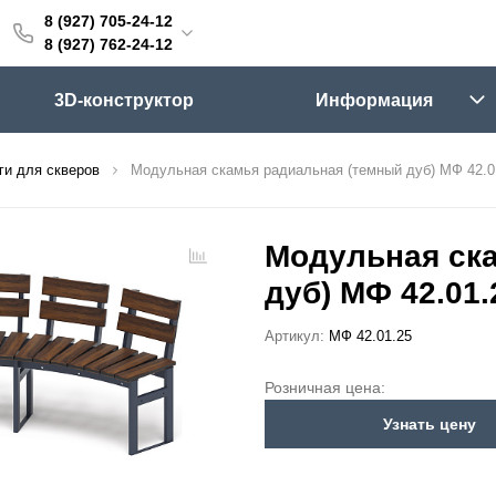
8 (927) 705-24-12
705-24-12
8 (927) 762-24-12
762-24-12
3D-конструктор
Информация
6:00 (мск)
Выходные
ги для скверов
Модульная скамья радиальная (темный дуб) МФ 42.0
skifpro.ru
г. Самара, Московское шоссе 18км Территория Завода Приборных Подшипников
Модульная ск
дуб) МФ 42.01.
ос прайс-листа
Артикул:
МФ 42.01.25
Розничная цена:
Узнать цену