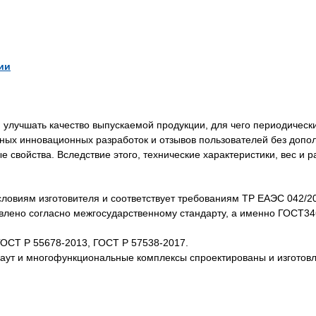
ии
лучшать качество выпускаемой продукции, для чего периодически
нных инновационных разработок и отзывов пользователей без доп
свойства. Вследствие этого, технические характеристики, вес и 
словиям изготовителя и соответствует требованиям ТР ЕАЭС 042/2
товлено согласно межгосударственному стандарту, а именно ГОСТ3
ГОСТ Р 55678-2013, ГОСТ Р 57538-2017.
каут и многофункциональные комплексы спроектированы и изготов