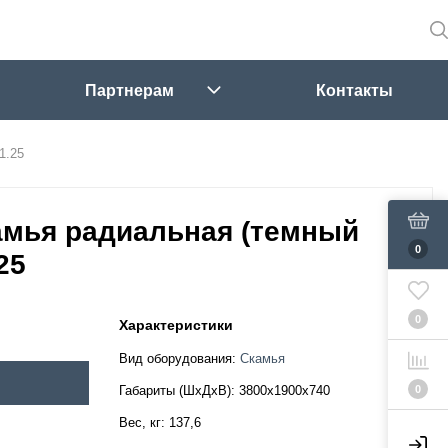
Партнерам
Контакты
1.25
амья радиальная (темный
0
25
0
Характеристики
Вид оборудования:
Скамья
0
Габариты (ШхДхВ):
3800х1900х740
Вес, кг:
137,6