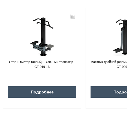
Степ+Твистер (серый) - Уличный тренажер -
Маятник двойной (серый) 
СТ 019-13
- СТ 029-
Подробнее
Подроб