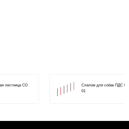
ая лестница СО
Слалом для собак ПДС 00
01