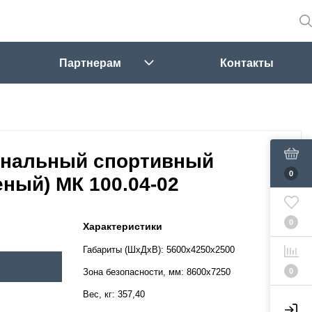
Партнерам
Контакты
нальный спортивный
0
еный) МК 100.04-02
0
Характеристики
Габариты (ШхДхВ):
5600х4250х2500
0
Зона безопасности, мм:
8600х7250
Вес, кг:
357,40