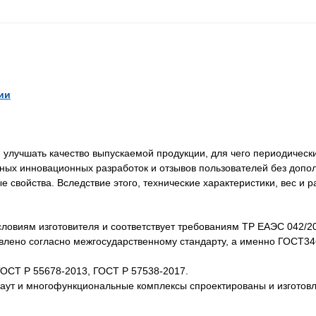
ии
лучшать качество выпускаемой продукции, для чего периодически
нных инновационных разработок и отзывов пользователей без доп
свойства. Вследствие этого, технические характеристики, вес и 
словиям изготовителя и соответствует требованиям ТР ЕАЭС 042/2
товлено согласно межгосударственному стандарту, а именно ГОСТ3
ГОСТ Р 55678-2013, ГОСТ Р 57538-2017.
каут и многофункциональные комплексы спроектированы и изготов