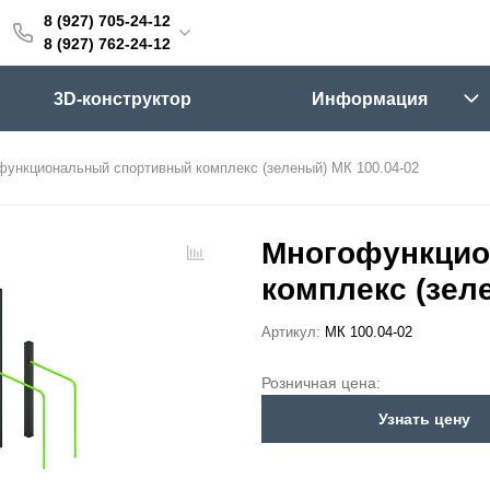
8 (927) 705-24-12
705-24-12
8 (927) 762-24-12
762-24-12
3D-конструктор
Информация
6:00 (мск)
Выходные
функциональный спортивный комплекс (зеленый) МК 100.04-02
skifpro.ru
г. Самара, Московское шоссе 18км Территория Завода Приборных Подшипников
Многофункцио
комплекс (зел
ос прайс-листа
Артикул:
МК 100.04-02
Розничная цена:
Узнать цену