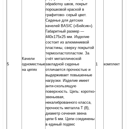
обработку швов, покрыт
порошковой краской в
графитово- серый цвет.
Сиденье для детских
качелей BASIC («Бейсик»).
Габаритный размер —
440х175х25 мм. Изделие
состоит из алюминиевой
пластины, сверху покрытой
термоэластопластом. За
Качели
счёт металлической
5
одноместные
закладной сиденье
1
комплект
на цепях
отличается прочностью и
выдерживает повышенные
нагрузки. Изделие имеет
анти-скользящую
поверхность. Цепь: коротко-
звеньевая,
некалиброванного класса,
прочность металла Т (8),
диаметр сечения звена
цепи 6 мм. Цепи соединены
в единый подвес