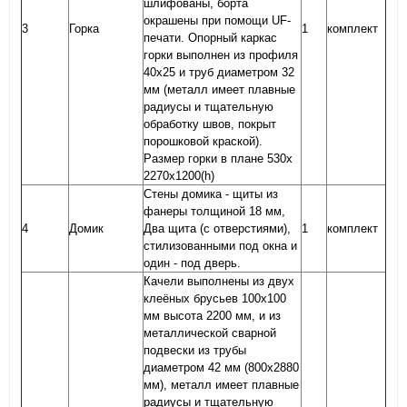
шлифованы, борта
окрашены при помощи UF-
3
Горка
1
комплект
печати. Опорный каркас
горки выполнен из профиля
40х25 и труб диаметром 32
мм (металл имеет плавные
радиусы и тщательную
обработку швов, покрыт
порошковой краской).
Размер горки в плане 530х
2270х1200(h)
Стены домика - щиты из
фанеры толщиной 18 мм,
4
Домик
Два щита (с отверстиями),
1
комплект
стилизованными под окна и
один - под дверь.
Качели выполнены из двух
клеёных брусьев 100х100
мм высота 2200 мм, и из
металлической сварной
подвески из трубы
диаметром 42 мм (800х2880
мм), металл имеет плавные
радиусы и тщательную