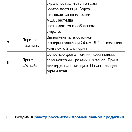
экраны вставляются в пазы
бортов лестницы. Борта
стягиваются шпильками
М10. Лестница
поставляется в собранном
виде. Б.
Выполнены влагостойкой
Перила
7
фанеры толщиной 24 мм. В
1
комплект
лестницы
комплекте 2 шт. перил
Основные цвета – синий, коричневый,
Принт
серо-бежевый - различных тонов. Принт
8
«Алтай»
имитирует аппликацию. На аппликации-
горы Алтая.
✅
Входим в
реестр российской промышленной продукции