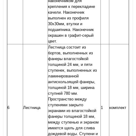
наконечником для
крепления к перекладине
качели. Наконечник
выполнен из профиля
30х30мм, втулки и
подшипника. Наконечник
окрашен в графит-серый
цвет.
Лестница состоит из
бортов, выполненных из
фанеры влагостойкой
толщиной 24 мм, и пяти
ступенек, выполненных из
ламинированной
антискользящей фанеры,
толщиной 18 мм, ширина
ступней 780 мм.
Пространство между
ступенями закрыто
6
Лестница
1
комплект
экранами из влагостойкой
фанеры толщиной 18 мм,
между ступенью и экраном
имеется щель для слива
дождевой воды. Ступени и