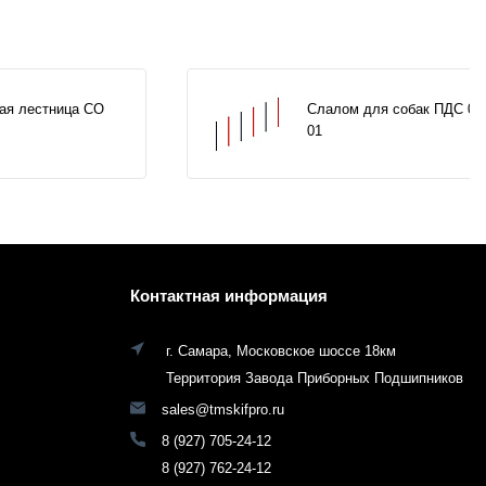
ая лестница СО
Слалом для собак ПДС 00
01
Контактная информация
г. Самара, Московское шоссе 18км
Территория Завода Приборных Подшипников
sales@tmskifpro.ru
8 (927) 705-24-12
8 (927) 762-24-12