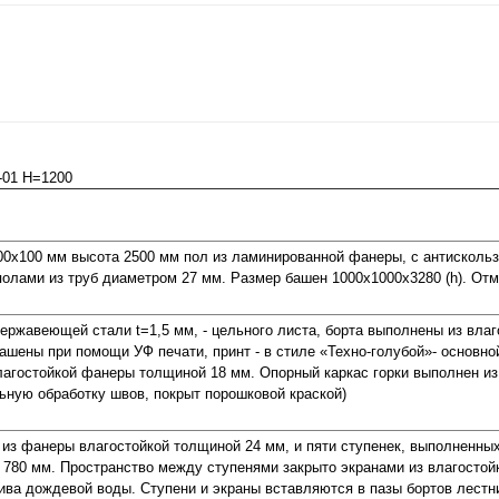
-01 H=1200
00х100 мм высота 2500 мм пол из ламинированной фанеры, с антискол
олами из труб диаметром 27 мм. Размер башен 1000х1000х3280 (h). Отм
нержавеющей стали t=1,5 мм, - цельного листа, борта выполнены из вла
ены при помощи УФ печати, принт - в стиле «Техно-голубой»- основно
влагостойкой фанеры толщиной 18 мм. Опорный каркас горки выполнен и
ьную обработку швов, покрыт порошковой краской)
 из фанеры влагостойкой толщиной 24 мм, и пяти ступенек, выполненны
 780 мм. Пространство между ступенями закрыто экранами из влагосто
ива дождевой воды. Ступени и экраны вставляются в пазы бортов лестн