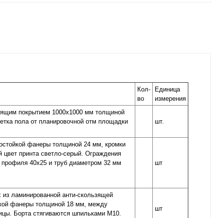
Кол-
Единица
во
измерения
ьзящим покрытием 1000х1000 мм толщиной
етка пола от планировочной отм площадки
шт.
гостойкой фанеры толщиной 24 мм, кромки
й цвет принта светло-серый. Ограждения
з профиля 40х25 и труб диаметром 32 мм
шт
х из ламинированной анти-скользящей
йкой фанеры толщиной 18 мм, между
шт
ицы. Борта стягиваются шпильками М10.