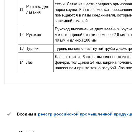
сетки. Сетка из шести-прядного армирова
Решетка для
11
через коуши. Канаты в местах пересечен
лазания
помещаются в пазы соединителя, которые
зажимной втулкой
Рукоход выполнен из двух клеёных брусь
12
Рукоход
мм с толщиной стенки не менее 2,8 мм, к
40 мм и длиной 100 мм
13
Турник
Турник выполнен из гнутой трубы диамет
Лаз состоит из бортов, выполненных из 
14
Лаз
фанеры, толщиной 24 мм, ширина половиц
нанесением принта техно-голубой. Лаз по
✅
Входим в
реестр российской промышленной продукц