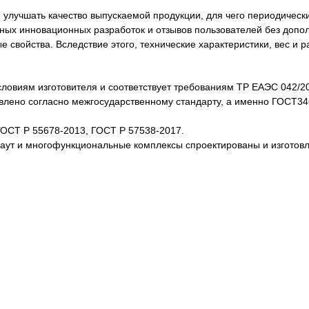
лучшать качество выпускаемой продукции, для чего периодически
нных инновационных разработок и отзывов пользователей без доп
свойства. Вследствие этого, технические характеристики, вес и 
словиям изготовителя и соответствует требованиям ТР ЕАЭС 042/2
товлено согласно межгосударственному стандарту, а именно ГОСТ3
ГОСТ Р 55678-2013, ГОСТ Р 57538-2017.
каут и многофункциональные комплексы спроектированы и изготов