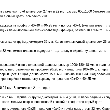
из стальных труб диаметром 27 мм и 22 мм, размер 600х1500 (металл 
й в синий цвет). Комплект- 2шт
 каркаса из профиля 40х40 и 40х25 мм и полосы 40х4, (металл имеет п
виц из ламинированной анти-скользящей фанеры, размер 1000х373х18 мм
еремычка из трубы диаметром 32 мм. Канат полиамидный диаметром 26 
 32 мм, имеет плавные радиусы и тщательную обработку швов, металл 
инированной анти-скользящей фанеры, размер 1000х180х18 мм, в количе
еса, изготовленных из профиля 20х20 мм и пластины 100х40х3, к перил
-серый цвет. Общая длина моста 1500 мм, ширина 1000 мм. Под половиц
крепящейся к стальному каркасу из профиля 40х40 и 40х25 мм
 24 мм. В комплекте 2 шт. перил
 и 27 мм. Перила из трубы диаметром 32 мм (2 шт) и перекладины из гн
 швов, металл покрыт порошковой краской в графитово-серый цвет
я прямоугольного 40х25, профиля 40х40 и трубы диаметром 32 мм. Свар