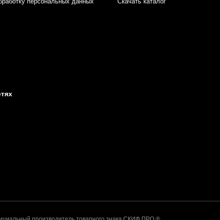
бработку персональных данных
Скачать каталог
етях
альный производитель товарного знака СКИФ ПРО ®.