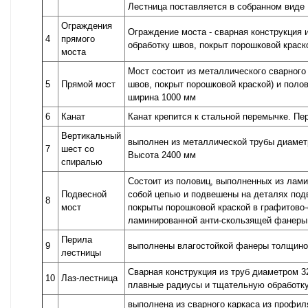
Лестница поставляется в собранном виде
Ограждения
Ограждение моста - сварная конструкция 
4
прямого
обработку швов, покрыт порошковой краско
моста
Мост состоит из металлического сварного
5
Прямой мост
швов, покрыт порошковой краской) и поло
ширина 1000 мм
6
Канат
Канат крепится к стальной перемычке. П
Вертикальный
выполнен из металлической трубы диаметр
7
шест со
Высота 2400 мм
спиралью
Состоит из половиц, выполненных из лам
Подвесной
собой цепью и подвешены на деталях подв
8
мост
покрыты порошковой краской в графитово
ламинированной анти-скользящей фанеры 
Перила
9
выполнены влагостойкой фанеры толщиной
лестницы
Сварная конструкция из труб диаметром 32
10
Лаз-лестница
плавные радиусы и тщательную обработку
выполнена из сварного каркаса из профил