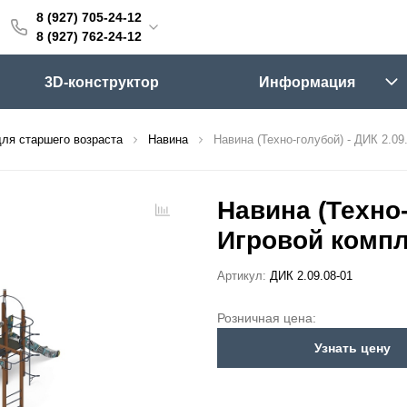
8 (927) 705-24-12
705-24-12
8 (927) 762-24-12
762-24-12
3D-конструктор
Информация
6:00 (мск)
Выходные
ля старшего возраста
Навина
Навина (Техно-голубой) - ДИК 2.09
skifpro.ru
г. Самара, Московское шоссе 18км Территория Завода Приборных Подшипников
Навина (Техно-
Игровой компл
ос прайс-листа
Артикул:
ДИК 2.09.08-01
Розничная цена:
Узнать цену