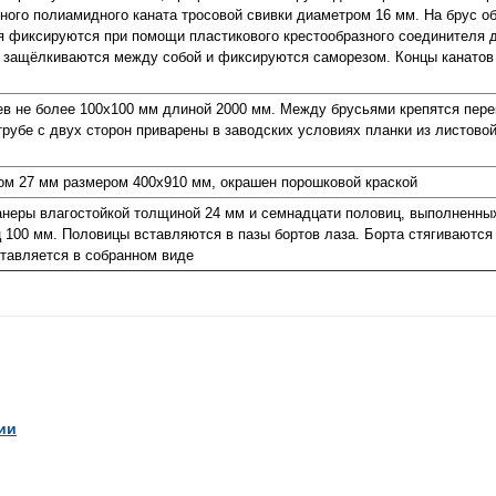
нного полиамидного каната тросовой свивки диаметром 16 мм. На брус о
ия фиксируются при помощи пластикового крестообразного соединителя 
 защёлкиваются между собой и фиксируются саморезом. Концы канатов
ев не более 100х100 мм длиной 2000 мм. Между брусьями крепятся пер
 трубе с двух сторон приварены в заводских условиях планки из листово
ром 27 мм размером 400х910 мм, окрашен порошковой краской
фанеры влагостойкой толщиной 24 мм и семнадцати половиц, выполненн
 100 мм. Половицы вставляются в пазы бортов лаза. Борта стягиваютс
ставляется в собранном виде
ии