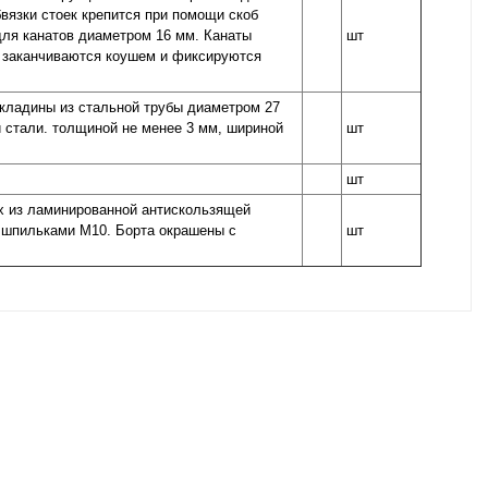
бвязки стоек крепится при помощи скоб
для канатов диаметром 16 мм. Канаты
шт
 заканчиваются коушем и фиксируются
екладины из стальной трубы диаметром 27
й стали. толщиной не менее 3 мм, шириной
шт
шт
ых из ламинированной антискользящей
я шпильками М10. Борта окрашены с
шт