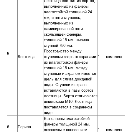
Лестница состоит из бортов,
выполненных из фанеры
влагостойкой толщиной 24
мм, и пяти ступенек,
выполненных из
ламинированной анти-
скользящей фанеры,
толщиной 18 мм, ширина
ступней 780 мм.
Пространство между
5.
Лестница
ступенями закрыто экранами
1
комплект
из влагостойкой фанеры
толщиной 18 мм, между
ступенью и экраном имеется
щель для слива дождевой
воды. Ступени и экраны
вставляются в пазы бортов
лестницы. Борта стягиваются
шпильками М10. Лестница
поставляется в собранном
виде.
Выполнены влагостойкой
фанеры толщиной 24 мм,
6.
Перила
окрашены с нанесением
1
комплект