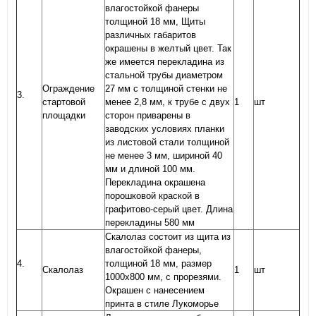
влагостойкой фанеры
толщиной 18 мм, Щиты
различных габаритов
окрашены в желтый цвет. Так
же имеется перекладина из
стальной трубы диаметром
Ограждение
27 мм с толщиной стенки не
3.
стартовой
менее 2,8 мм, к трубе с двух
1
шт
площадки
сторон приварены в
заводских условиях планки
из листовой стали толщиной
не менее 3 мм, шириной 40
мм и длиной 100 мм.
Перекладина окрашена
порошковой краской в
графитово-серый цвет. Длина
перекладины 580 мм
Скалолаз состоит из щита из
влагостойкой фанеры,
4.
толщиной 18 мм, размер
Скалолаз
1
шт
1000х800 мм, с прорезями.
Окрашен с нанесением
принта в стиле Лукоморье