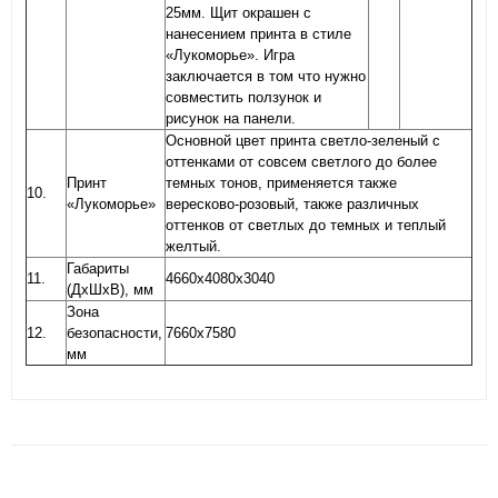
25мм. Щит окрашен с
нанесением принта в стиле
«Лукоморье». Игра
заключается в том что нужно
совместить ползунок и
рисунок на панели.
Основной цвет принта светло-зеленый с
оттенками от совсем светлого до более
Принт
темных тонов, применяется также
10.
«Лукоморье»
вересково-розовый, также различных
оттенков от светлых до темных и теплый
желтый.
Габариты
11.
4660х4080х3040
(ДхШхВ), мм
Зона
12.
безопасности,
7660х7580
мм