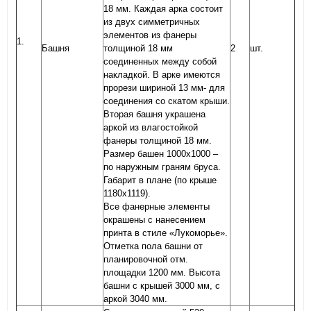
18 мм. Каждая арка состоит
из двух симметричных
элементов из фанеры
1.
Башня
толщиной 18 мм
2
шт.
соединенных между собой
накладкой. В арке имеются
прорези шириной 13 мм- для
соединения со скатом крыши.
Вторая башня украшена
аркой из влагостойкой
фанеры толщиной 18 мм.
Размер башен 1000х1000 –
по наружным граням бруса.
Габарит в плане (по крыше
1180х1119).
Все фанерные элементы
окрашены с нанесением
принта в стиле «Лукоморье».
Отметка пола башни от
планировочной отм.
площадки 1200 мм. Высота
башни с крышей 3000 мм, с
аркой 3040 мм.