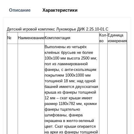
Описание
Характеристики
Детский игровой комплекс Лукоморье ДИК 2.25.10-01.С
Кол-
Единица
№
Наименование
Комплектация
во
измерения
Выполнены из четырёх
клеёных брусьев не более
100х100 мм высота 2500 мм;
пол из ламинированной
фанеры, с анти-скользящим
покрытием 1000х1000 мм
толщиной 18 мм; над одной
башней имеется двухскатная
крыша из фанеры толщиной
12 мм – скат крыши имеет
размер 1180х782 мм, кромки
фанеры тщательно
шлифованы, фанера
окрашена в желто-зеленый
цвет. Скат крыши опирается
на арки из фанеры толщиной