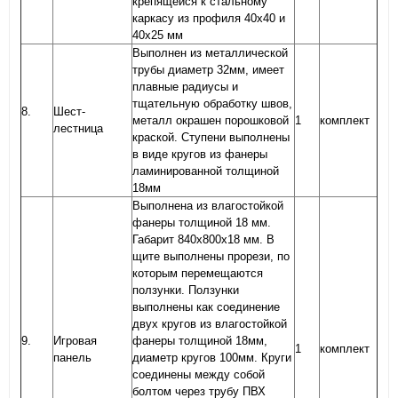
крепящейся к стальному
каркасу из профиля 40х40 и
40х25 мм
Выполнен из металлической
трубы диаметр 32мм, имеет
плавные радиусы и
тщательную обработку швов,
8.
Шест-
металл окрашен порошковой
1
комплект
лестница
краской. Ступени выполнены
в виде кругов из фанеры
ламинированной толщиной
18мм
Выполнена из влагостойкой
фанеры толщиной 18 мм.
Габарит 840х800х18 мм. В
щите выполнены прорези, по
которым перемещаются
ползунки. Ползунки
выполнены как соединение
двух кругов из влагостойкой
9.
Игровая
фанеры толщиной 18мм,
1
комплект
панель
диаметр кругов 100мм. Круги
соединены между собой
болтом через трубу ПВХ