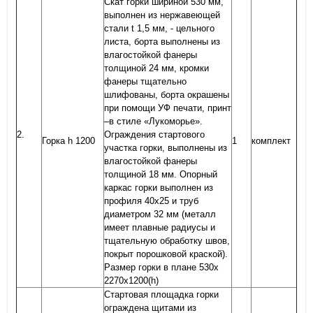
Скат горки шириной 530 мм,
выполнен из нержавеющей
стали t 1,5 мм, - цельного
листа, борта выполнены из
влагостойкой фанеры
толщиной 24 мм, кромки
фанеры тщательно
шлифованы, борта окрашены
при помощи УФ печати, принт
–в стиле «Лукоморье».
2.
Ограждения стартового
Горка h 1200
1
комплект
участка горки, выполнены из
влагостойкой фанеры
толщиной 18 мм. Опорный
каркас горки выполнен из
профиля 40х25 и труб
диаметром 32 мм (металл
имеет плавные радиусы и
тщательную обработку швов,
покрыт порошковой краской).
Размер горки в плане 530х
2270х1200(h)
Стартовая площадка горки
ограждена щитами из