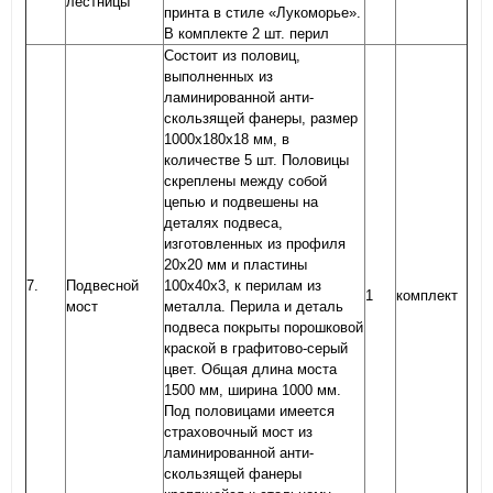
лестницы
принта в стиле «Лукоморье».
В комплекте 2 шт. перил
Состоит из половиц,
выполненных из
ламинированной анти-
скользящей фанеры, размер
1000х180х18 мм, в
количестве 5 шт. Половицы
скреплены между собой
цепью и подвешены на
деталях подвеса,
изготовленных из профиля
20х20 мм и пластины
7.
Подвесной
100х40х3, к перилам из
1
комплект
мост
металла. Перила и деталь
подвеса покрыты порошковой
краской в графитово-серый
цвет. Общая длина моста
1500 мм, ширина 1000 мм.
Под половицами имеется
страховочный мост из
ламинированной анти-
скользящей фанеры