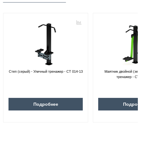
Степ (серый) - Уличный тренажер - СТ 014-13
Маятник двойной (зел
тренажер - СТ 
Подробнее
Подроб