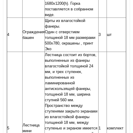
1680х1200(h). Горка
поставляется в собранном
виде.
Щиты из влагостойкой
фанеры.
Ограждения
Один с отверстием
4
3
шт
башен
толщиной 18 мм размерами
500х780, окрашены , принт
Эко
Лестница состоит из бортов,
выполненных из фанеры
влагостойкой толщиной 24
мм, и трех ступенек,
выполненных из
ламинированной
антискользящей фанеры,
толщиной 18 мм, ширина
ступней 560 мм.
Пространство между
ступенями закрыто экранами
из влагостойкой фанеры
толщиной 18 мм, между
Лестница
5
ступенью и экраном имеется
1
комплект
мини