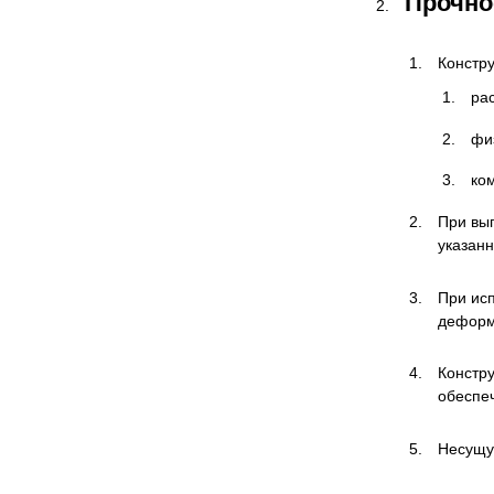
Прочно
Констру
ра
фи
ко
При вы
указанн
При ис
деформ
Констр
обеспе
Несущу