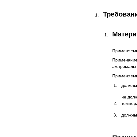
Требован
Матер
Применяемы
Примечание 
экстремальн
Применяемы
должны 
не долж
темпер
должны 