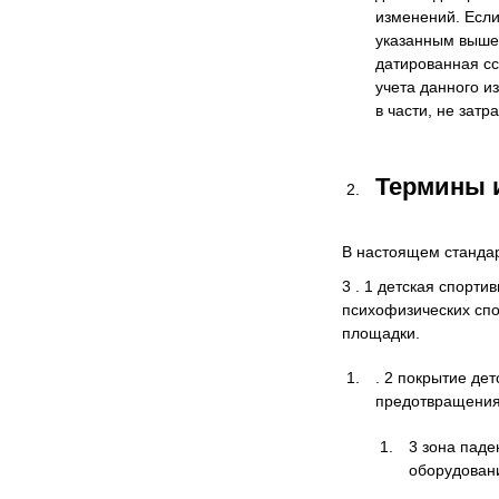
изменений. Если
указанным выше 
датированная сс
учета данного и
в части, не затр
Термины 
В настоящем станда
3 . 1 детская спорт
психофизических спо
площадки.
. 2 покрытие де
предотвращения
3 зона паде
оборудовани