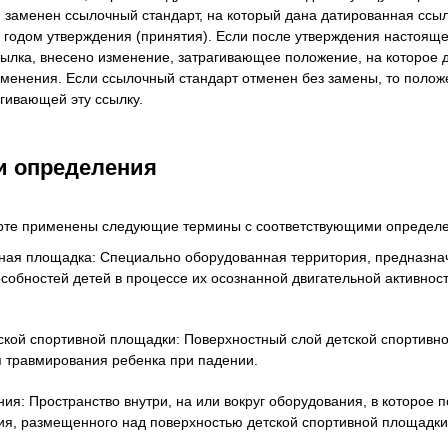
 заменен ссылочный стандарт, на который дана датированная ссылк
годом утверждения (принятия). Если после утверждения настоящег
ылка, внесено изменение, затрагивающее положение, на которое д
зменения. Если ссылочный стандарт отменен без замены, то полож
агивающей эту ссылку.
и определения
рте применены следующие термины с соответствующими определ
ивная площадка: Специально оборудованная территория, предназна
собностей детей в процессе их осознанной двигательной активнос
тской спортивной площадки: Поверхностный слой детской спортив
 травмирования ребенка при падении.
ния: Пространство внутри, на или вокруг оборудования, в которое
я, размещенного над поверхностью детской спортивной площадки (