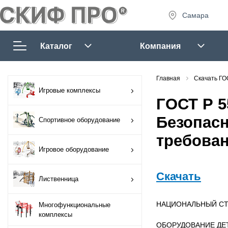
Самара
8 (927) 
8 (927) 
Каталог
Компания
7:30 - 1
Сб-Вс:
Игровые комплексы
Главная
Скачать ГО
sales@tm
Игровые комплексы
ГОСТ Р 5
Спортивное
оборудование
Безопасн
Спортивное оборудование
требова
Игровое
Запр
Игровое оборудование
оборудование
Скачать
Лиственница
Лиственница
НАЦИОНАЛЬНЫЙ СТ
Многофункциональные
Многофункциональные
комплексы
комплексы
ОБОРУДОВАНИЕ ДЕ