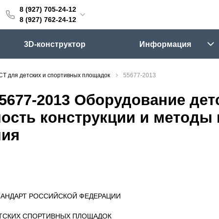
8 (927) 705-24-12
705-24-12
8 (927) 762-24-12
762-24-12
3D-конструктор
Информация
6:00 (мск)
Выходные
СТ для детских и спортивных площадок
55677-2013
skifpro.ru
5677-2013 Оборудование дет
г. Самара, Московское шоссе 18км Территория Завода Приборных Подшипников
ость конструкции и методы
ния
ос прайс-листа
АНДАРТ РОССИЙСКОЙ ФЕДЕРАЦИИ
ТСКИХ СПОРТИВНЫХ ПЛОЩАДОК