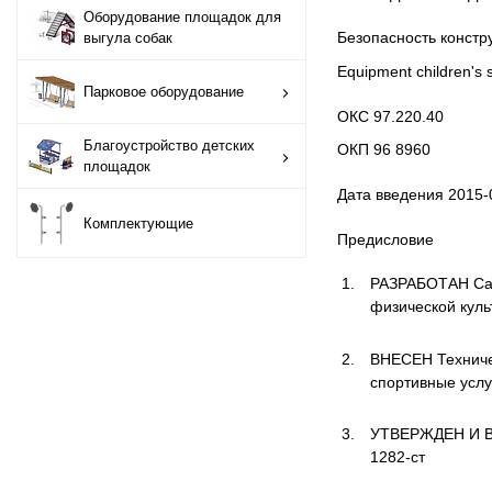
Оборудование площадок для
Оборудование
Безопасность конст
выгула собак
площадок для
Equipment children's 
выгула собак
Парковое оборудование
ОКС 97.220.40
Парковое
Благоустройство детских
ОКП 96 8960
оборудование
площадок
Дата введения 2015-
Благоустройство
Комплектующие
детских площадок
Предисловие
РАЗРАБОТАН Сам
Комплектующие
физической куль
ВНЕСЕН Техничес
спортивные услу
УТВЕРЖДЕН И ВВ
1282-ст