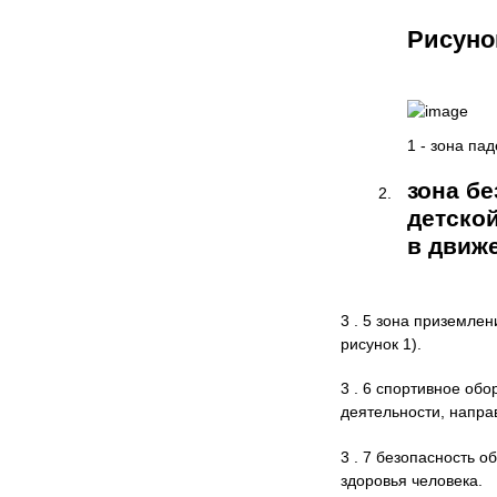
Рисуно
1 - зона па
зона б
детско
в движ
3 . 5 зона приземле
рисунок 1).
3 . 6 спортивное об
деятельности, напра
3 . 7 безопасность о
здоровья человека.