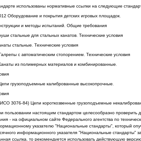
андарте использованы нормативные ссылки на следующие стандар
12 Оборудование и покрытия детских игровых площадок.
нструкции и методы испытаний. Общие требования
уши стальные для стальных канатов. Технические условия
наты стальные. Технические условия
алрепы с автоматическим стопорением. Технические условия
Канаты из полимерных материалов и комбинированные.
овия
Цепи грузоподъемные калиброванные высокопрочные.
овия
ИСО 3076-84) Цепи короткозвенные грузоподъемные некалиброванн
ри пользовании настоящим стандартом целесообразно проверить 
ния - на официальном сайте Федерального агентства по техническ
рмационному указателю "Национальные стандарты", который опубл
ячного информационного указателя "Национальные стандарты" за 
нная ссылка, то рекомендуется использовать действующую версию 