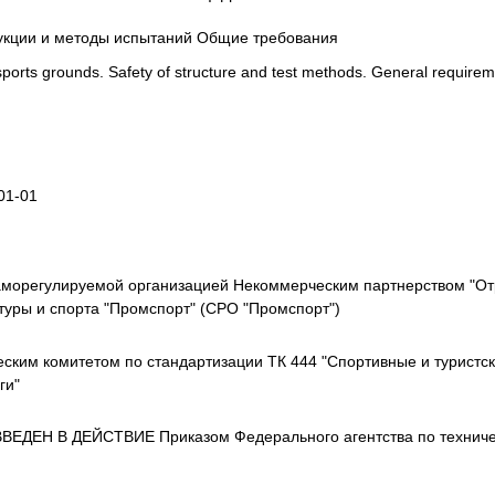
рукции и методы испытаний Общие требования
sports grounds. Safety of structure and test methods. General require
01-01
орегулируемой организацией Некоммерческим партнерством "От
туры и спорта "Промспорт" (СРО "Промспорт")
ким комитетом по стандартизации ТК 444 "Спортивные и туристск
ги"
ЕДЕН В ДЕЙСТВИЕ Приказом Федерального агентства по техническо