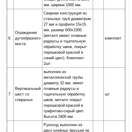
мм, ширина 1000 мм
Сварная конструкция из
стальных труб диаметром
27 мм и профиля 15х15
мм, размер 600х1500
Ограждения
(металл имеет плавные
6
дугообразного
комплект
радиусы и тщательную
моста
обработку швов, покрыт
порошковой краской в
синий цвет). Комплект-
2шт
выполнен из
металлической трубы
диаметр 32 мм, имеет
Вертикальный
плавные радиусы и
7
шест со
тщательную обработку
шт
спиралью
швов, металл покрыт
порошковой краской в
графитово-серый цвет.
Высота 2400 мм
Рукоход выполнен из
двух клеёных брусьев не