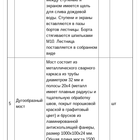
экраном имеется щель
для слива дождевой
воды. Ступени и экраны
вставляются в пазы
бортов лестницы. Борта
стягиваются шпильками
М10. Лестница
поставляется в собранном
виде
Мост состоит из
металлического сварного
каркаса из трубы
диаметром 32 мм и
полосы 20х4 (металл
имеет плавные радиусы и
тщательную обработку
Дугообразный
5
швов, покрыт порошковой
шт
мост
краской в графитовый
цвет) и брусков из
ламинированной
антискользящей фанеры,
размер 1000х100х24 мм.
Общая длина моста 1500