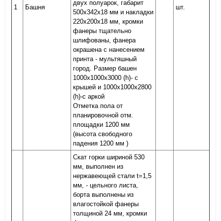
двух полуарок, габарит
1
Башня
шт.
500х342х18 мм и накладки
220х200х18 мм, кромки
фанеры тщательно
шлифованы, фанера
окрашена с нанесением
принта - мультяшный
город. Размер башен
1000х1000х3000 (h)- с
крышей и 1000х1000х2800
(h)-с аркой
Отметка пола от
планировочной отм.
площадки 1200 мм
(высота свободного
падения 1200 мм )
Скат горки шириной 530
мм, выполнен из
нержавеющей стали t=1,5
мм, - цельного листа,
борта выполнены из
влагостойкой фанеры
толщиной 24 мм, кромки