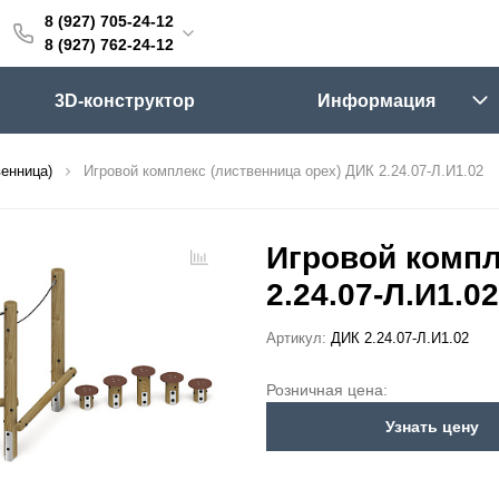
8 (927) 705-24-12
705-24-12
8 (927) 762-24-12
762-24-12
3D-конструктор
Информация
6:00 (мск)
Выходные
венница)
Игровой комплекс (лиственница орех) ДИК 2.24.07-Л.И1.02
skifpro.ru
г. Самара, Московское шоссе 18км Территория Завода Приборных Подшипников
Игровой компл
2.24.07-Л.И1.02
ос прайс-листа
Артикул:
ДИК 2.24.07-Л.И1.02
Розничная цена:
Узнать цену