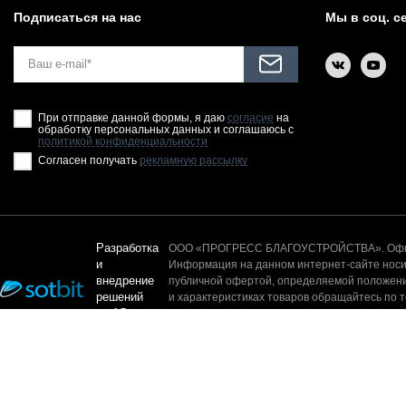
Подписаться на нас
Мы в соц. с
При отправке данной формы, я даю
согласие
на
обработку персональных данных и соглашаюсь с
политикой конфиденциальности
Согласен получать
рекламную рассылку
Разработка
ООО «ПРОГРЕСС БЛАГОУСТРОЙСТВА». Офици
и
Информация на данном интернет-сайте носит
внедрение
публичной офертой, определяемой положени
решений
и характеристиках товаров обращайтесь по 
на 1С-
контента, а так же без письменного разреш
Битрикс
© 2025. Все права защищены.
На сайте используется технология cookie, сервис web-аналитики Я
условиями их сбора и использования, а так же с Политикой в отно
Принять