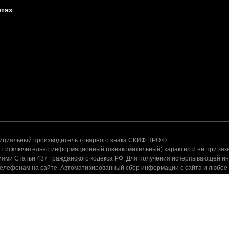
етях
альный производитель товарного знака СКИФ ПРО ®.
 исключительно информационный (ознакомительный) характер и ни при каки
ями Статьи 437 Гражданского кодекса РФ. Для получения исчерпывающей и
телефонам на сайте. Автоматизированный сбор информации с сайта и любое
ения администрации сайта запрещено.
ндекс. Метрика, собираются пользовательские данные. Оставаясь н
шении обработки персональных данных. Если вы не хотите, чтобы в