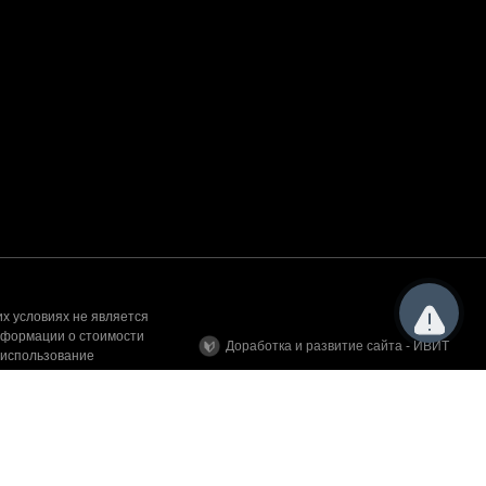
х условиях не является
нформации о стоимости
Доработка и развитие сайта - ИВИТ
 использование
а сайте, вы подтверждаете, что ознакомлены и согласны с
аши данные обрабатывались, покиньте сайт.