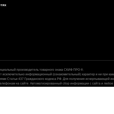
етях
альный производитель товарного знака СКИФ ПРО ®.
 исключительно информационный (ознакомительный) характер и ни при каки
ями Статьи 437 Гражданского кодекса РФ. Для получения исчерпывающей и
телефонам на сайте. Автоматизированный сбор информации с сайта и любое
ения администрации сайта запрещено.
ндекс. Метрика, собираются пользовательские данные. Оставаясь н
шении обработки персональных данных. Если вы не хотите, чтобы в