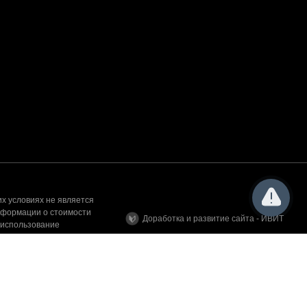
х условиях не является
нформации о стоимости
Доработка и развитие сайта - ИВИТ
 использование
а сайте, вы подтверждаете, что ознакомлены и согласны с
аши данные обрабатывались, покиньте сайт.