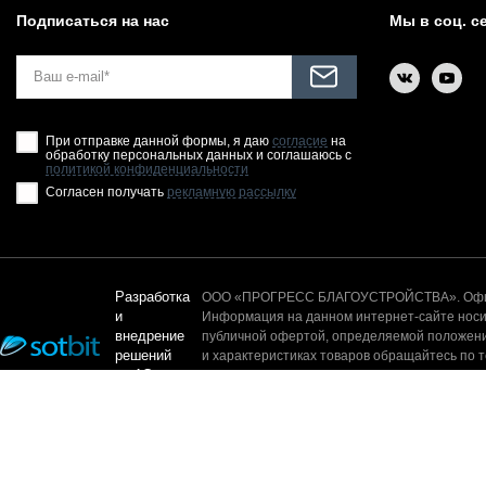
Подписаться на нас
Мы в соц. с
При отправке данной формы, я даю
согласие
на
обработку персональных данных и соглашаюсь с
политикой конфиденциальности
Согласен получать
рекламную рассылку
Разработка
ООО «ПРОГРЕСС БЛАГОУСТРОЙСТВА». Офици
и
Информация на данном интернет-сайте носит
внедрение
публичной офертой, определяемой положени
решений
и характеристиках товаров обращайтесь по 
на 1С-
контента, а так же без письменного разреш
Битрикс
© 2025. Все права защищены.
На сайте используется технология cookie, сервис web-аналитики Я
условиями их сбора и использования, а так же с Политикой в отно
Принять