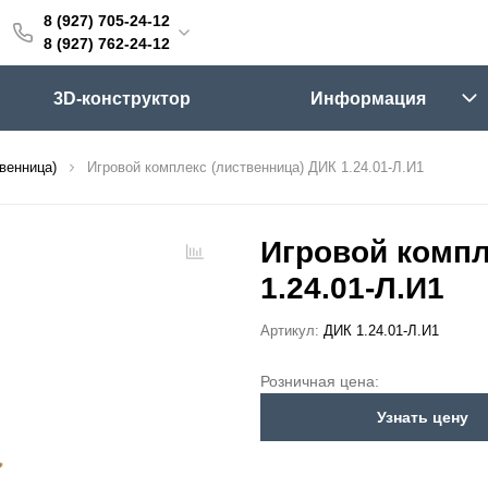
8 (927) 705-24-12
705-24-12
8 (927) 762-24-12
762-24-12
3D-конструктор
Информация
6:00 (мск)
Выходные
венница)
Игровой комплекс (лиственница) ДИК 1.24.01-Л.И1
skifpro.ru
г. Самара, Московское шоссе 18км Территория Завода Приборных Подшипников
Игровой компл
1.24.01-Л.И1
ос прайс-листа
Артикул:
ДИК 1.24.01-Л.И1
Розничная цена:
Узнать цену